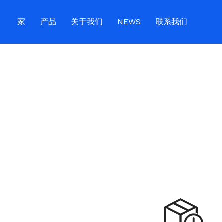
家
产品
关于我们
NEWS
联系我们
USB电缆
CHARGER
Wireless Charger
Special Series
Anti-loss Device