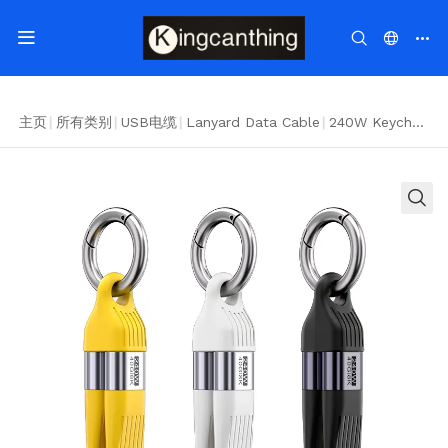
主页
|
所有类别
|
USB电缆
|
Lanyard Data Cable
|
240W Keychain Data Cable C-C